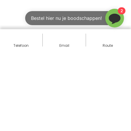
2
Bestel hier nu je boodschappen!
Telefoon
Email
Route
Volg ons
Contact opnemen
050 - 850 75 87
zuidlaren@go-pure.nl