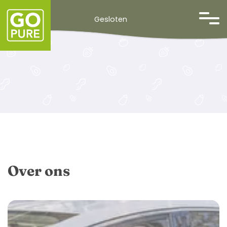
Weet wat je eet
overslaan
Gesloten
Leveranciers
Producten
Groente en fruittassen
Aanbiedingen
Folder
Weekactie
Contact
Contactgegevens
Over ons
Afhaal en bezorging