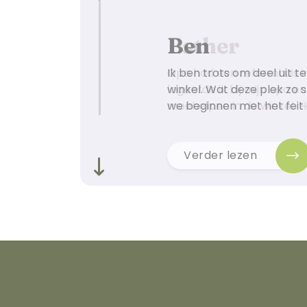
Ben
Ik ben trots om deel uit 
winkel. Wat deze plek zo 
we beginnen met het feit 
Verder lezen
Volgende