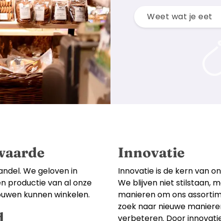
Kerkbrink 4
,
9471 AK
Weet wat je eet
waarde
Innovatie
andel. We geloven in
Innovatie is de kern van o
n productie van al onze
We blijven niet stilstaan,
ouwen kunnen winkelen.
manieren om ons assortime
zoek naar nieuwe maniere
d
verbeteren. Door innovati