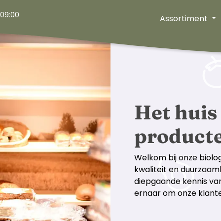
Leveranciers
09:00
Assortiment
Producten
Groente en fruittas
Aanbiedingen
Folder
Weekactie
Het huis
Contact
product
Contactgegevens
Afhaal en bezorging
Welkom bij onze biolog
kwaliteit en duurzaamh
diepgaande kennis va
050 - 850 75 87
ernaar om onze klante
zuidlaren@go-pure.