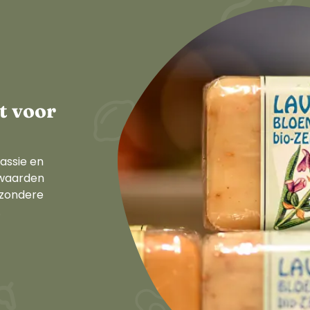
t voor
assie en
 waarden
ezondere
.