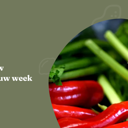
w
jouw week