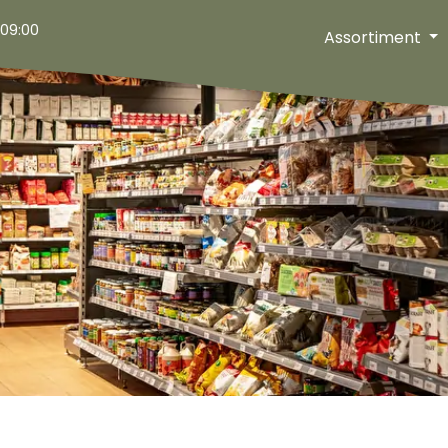
Leveranciers
09:00
Assortiment
Producten
Groente en fruittas
Aanbiedingen
Folder
Weekactie
Contact
Contactgegevens
Afhaal en bezorging
050 - 850 75 87
zuidlaren@go-pure.