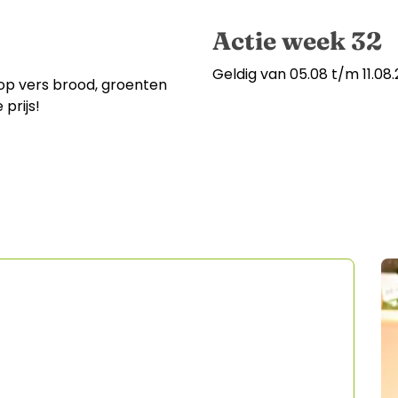
Kerkbrink 4
,
9471 AK
Actie week 32
Geldig van 05.08 t/m 11.08
op vers brood, groenten
 prijs!