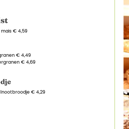
st
 mais € 4,59
granen € 4,49
ergranen € 4,69
dje
lnootbroodje € 4,29